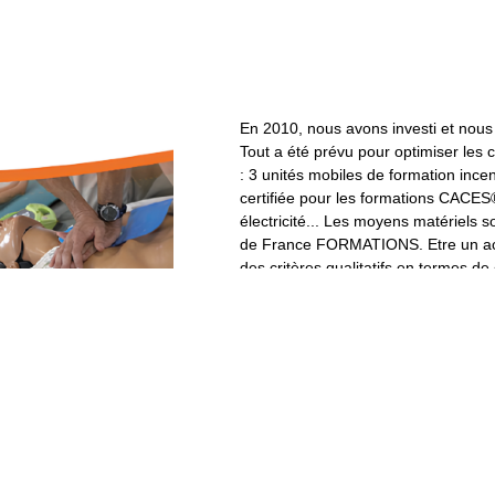
En 2010, nous avons investi et nous
Tout a été prévu pour optimiser les co
: 3 unités mobiles de formation ince
certifiée pour les formations CACES
électricité... Les moyens matériels 
de France FORMATIONS. Etre un acteu
des critères qualitatifs en termes 
FORMATIONS s’est aujourd’hui plus 
formation. Toute l’équipe et tous le
avec intensité, à accomplir chaque 