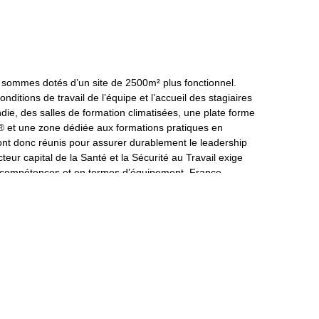
 sommes dotés d’un site de 2500m² plus fonctionnel.
nditions de travail de l’équipe et l’accueil des stagiaires
ndie, des salles de formation climatisées, une plate forme
® et une zone dédiée aux formations pratiques en
sont donc réunis pour assurer durablement le leadership
r capital de la Santé et la Sécurité au Travail exige
de compétences et en termes d’équipement. France
de 13 000 stagiaires formés par an et 90 modules de
s intervenants s’engagent à dispenser chaque formation
tâche avec énergie et professionnalisme.