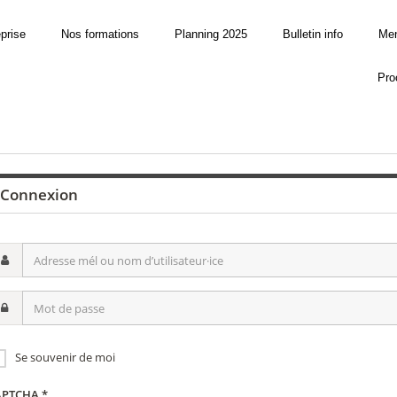
eprise
Nos formations
Planning 2025
Bulletin info
Men
Pro
Connexion
resse
l
ot
om
utilisateur·ice
sse
Se souvenir de moi
APTCHA
*