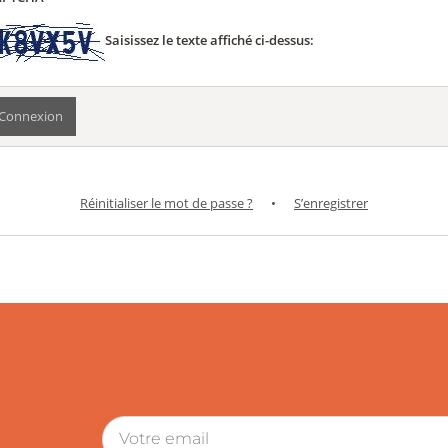
Saisissez le texte affiché ci-dessus:
Réinitialiser le mot de passe ?
•
S’enregistrer