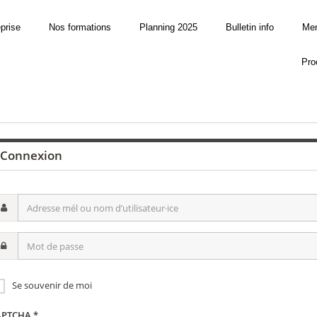
eprise
Nos formations
Planning 2025
Bulletin info
Men
Pro
Connexion
resse
l
ot
om
utilisateur·ice
sse
Se souvenir de moi
APTCHA
*