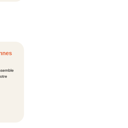
onnes
ensemble
otre