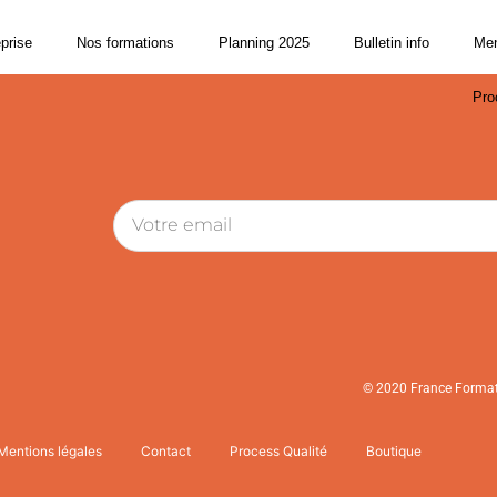
eprise
Nos formations
Planning 2025
Bulletin info
Men
Pro
© 2020 France Formati
Mentions légales
Contact
Process Qualité
Boutique