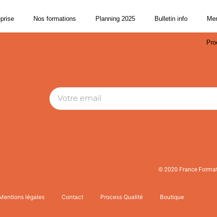
eprise
Nos formations
Planning 2025
Bulletin info
Men
Pro
© 2020 France Formati
Mentions légales
Contact
Process Qualité
Boutique